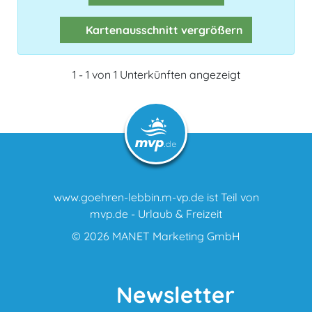
Kartenausschnitt vergrößern
1 - 1 von 1 Unterkünften angezeigt
www.goehren-lebbin.m-vp.de ist Teil von
mvp.de - Urlaub & Freizeit
© 2026
MANET Marketing GmbH
Newsletter