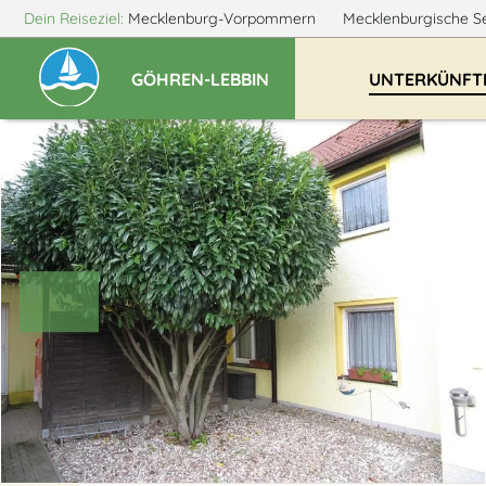
Dein Reiseziel:
Mecklenburg-Vorpommern
Mecklenburgische S
GÖHREN-LEBBIN
UNTERKÜNFT